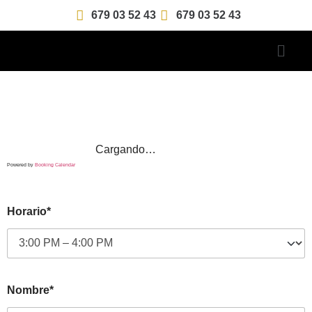
679 03 52 43
679 03 52 43
Cargando…
Powered by
Booking Calendar
Horario*
Nombre*